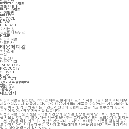
비뇨기과
UVENTA™ 스텐트
호흡기내과
Niti-S™ 스텐트
심장혈관
PULSTA™
SERVICE
NEWS
CONTACT
오시는 길
글로벌 네트워크
HOME
태웅메디칼
대표인사
태웅메디칼
회사소개
연혁
대표 인사
태웅메디칼
TAEWOONG
PRODUCTS
SERVICE
NEWS
CONTACT
소화기내과/영상의학과
비뇨기과
호흡기내과
심장혈관
대표인사
태웅메디칼을 설립했던 1991년 이후로 현재에 이르기 까지를 되돌아 볼 때마다 매우
자랑스럽습니다. 태웅메디칼이 단순히 70여개국에 제품을 수출한다는 기업이라는 점
뿐만 아니라, 각 국의 환자들의 건강과 안녕에 공헌하고 있는 의료 솔루션의 공급자라
는 점에 있어서 매우 자부심을 느낍니다.
태웅메디칼의 전 직원은 고객들의 건강과 삶의 질 향상을 위해 앞으로도 최선의 노력
을 기울일 것입니다. 또한, 태웅 제품에 보내주는 고객들의 신뢰에 보답하기 위해 제품
개선, 개발을 위한 연구에도 전념하겠습니다. 마지막으로 태웅의 제품을 절실히 필요
로 하지만 아직 만나보지 못한 국가의 고객들에게도 제품을 공급하기 위해 해외 마케
팅 및 영업망 확보에 힘쓰겠습니다.