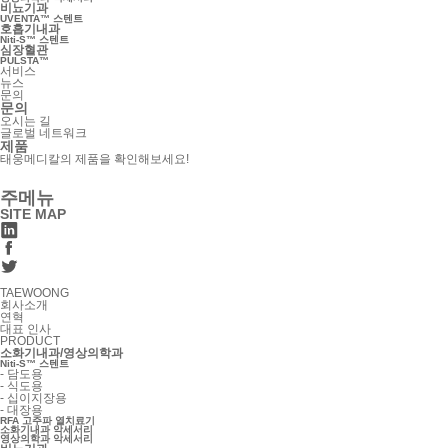
비뇨기과
UVENTA™ 스텐트
호흡기내과
Niti-S™ 스텐트
심장혈관
PULSTA™
서비스
뉴스
문의
문의
오시는 길
글로벌 네트워크
제품
태웅메디칼의 제품을 확인해보세요!
주메뉴
SITE MAP
TAEWOONG
회사소개
연혁
대표 인사
PRODUCT
소화기내과/영상의학과
Niti-S™ 스텐트
-
담도용
-
식도용
-
십이지장용
-
대장용
RFA 고주파 열치료기
소화기내과 악세서리
영상의학과 악세서리