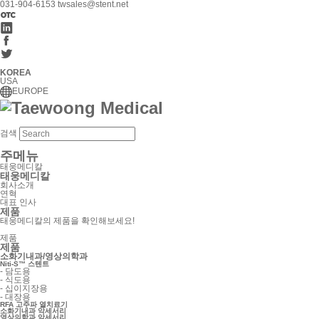
031-904-6153
twsales@stent.net
KOREA
USA
EUROPE
검색
주메뉴
태웅메디칼
태웅메디칼
회사소개
연혁
대표 인사
제품
태웅메디칼의 제품을 확인해보세요!
제품
제품
소화기내과/영상의학과
Niti-S™ 스텐트
-
담도용
-
식도용
-
십이지장용
-
대장용
RFA 고주파 열치료기
소화기내과 악세서리
영상의학과 악세서리